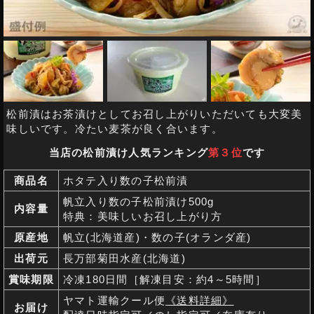
松前漬はお茶漬けとしてお召し上がりいただいても大変美
味しいです。冷たい麦茶が良く合います。
当店の松前漬け人気ランキング
第３位
です
商品名
ホタテ入り数の子松前漬
帆立入り数の子松前漬け500g
内容量
特典：美味しいお召し上がり方
原産地
帆立(北海道産)・数の子(オランダ産)
出荷元
長万部菊田水産(北海道)
賞味期限
冷凍180日間［解凍目安：約4～5時間］
ヤマト運輸クール便
《送料詳細》
お届け