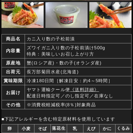
商品名
カニ入り数の子松前漬
ズワイガニ入り数の子松前漬け500g
内容量
特典：美味しいお召し上がり方
原産地
蟹(ロシア産)・数の子(オランダ産)
出荷元
長万部菊田水産(北海道)
賞味期限
冷凍180日間［解凍目安：約4～5時間］
ヤマト運輸クール便
《送料詳細》
お届け
配達日時指定可／のし指定可／
在庫なし
その他
※消費税軽減税率(8％)対象商品
■下記アレルギーを含む特定原材料を使用しています
落花生
くるみ
卵
小麦
そば
乳
えび
かに