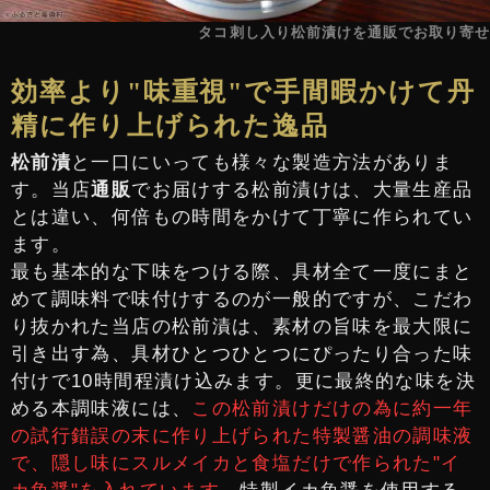
タコ刺し入り松前漬けを通販でお取り寄せ
効率より"味重視"で手間暇かけて丹
精に作り上げられた逸品
松前漬
と一口にいっても様々な製造方法がありま
す。当店
通販
でお届けする松前漬けは、大量生産品
とは違い、何倍もの時間をかけて丁寧に作られてい
ます。
最も基本的な下味をつける際、具材全て一度にまと
めて調味料で味付けするのが一般的ですが、こだわ
り抜かれた当店の松前漬は、素材の旨味を最大限に
引き出す為、具材ひとつひとつにぴったり合った味
付けで10時間程漬け込みます。更に最終的な味を決
める本調味液には、
この松前漬けだけの為に約一年
の試行錯誤の末に作り上げられた特製醤油の調味液
で、隠し味にスルメイカと食塩だけで作られた"イ