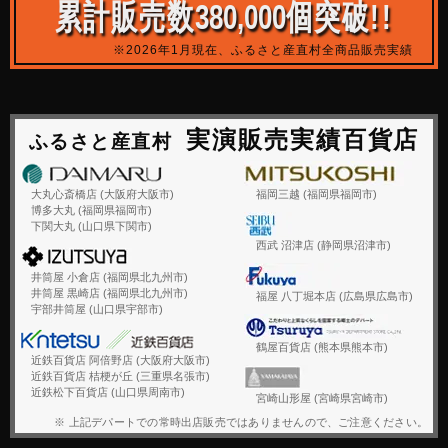
累計販売数
380,000
個突破!!
※2026年1月現在、ふるさと産直村全商品販売実績
実演販売実績百貨店
ふるさと産直村
大丸心斎橋店 (大阪府大阪市)
福岡三越 (福岡県福岡市)
博多大丸 (福岡県福岡市)
下関大丸 (山口県下関市)
西武 沼津店 (静岡県沼津市)
井筒屋 小倉店 (福岡県北九州市)
井筒屋 黒崎店 (福岡県北九州市)
福屋 八丁堀本店 (広島県広島市)
宇部井筒屋 (山口県宇部市)
鶴屋百貨店 (熊本県熊本市)
近鉄百貨店 阿倍野店 (大阪府大阪市)
近鉄百貨店 桔梗が丘 (三重県名張市)
近鉄松下百貨店 (山口県周南市)
宮崎山形屋 (宮崎県宮崎市)
※ 上記デパートでの常時出店販売ではありませんので、ご注意ください。