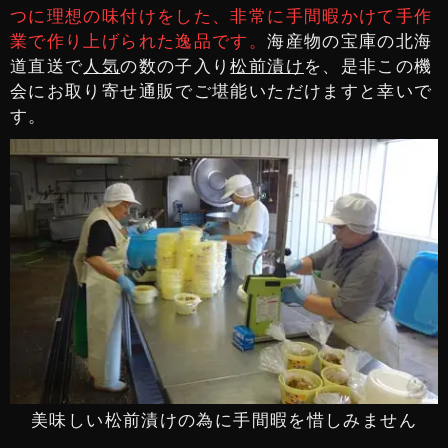
つに理想の味付けをした、非常に手間暇かけて手作
業で作り上げられた逸品です。
海産物の宝庫の北海
道直送で
人気
の数の子入り
松前漬け
を、是非この機
会にお取り寄せ通販でご堪能いただけますと幸いで
す。
美味しい松前漬けの為に手間暇を惜しみません