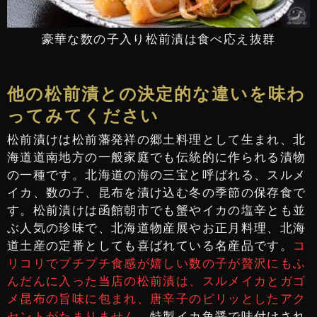
豪華な数の子入り松前漬は食べ応え抜群
他の松前漬との決定的な違いを味わ
ってみてください
松前漬けは松前藩発祥の郷土料理として生まれ、北
海道道南地方の一般家庭でも伝統的に作られる漬物
の一種です。北海道の海の三宝と呼ばれる、スルメ
イカ、数の子、昆布を漬け込む冬の季節の保存食で
す。松前漬けは函館朝市でも蟹やイカの塩辛とも並
ぶ人気の珍味で、北海道物産展やお正月料理、北海
道土産の定番としても喜ばれている名産品です。
コ
リコリでプチプチ食感が嬉しい数の子が贅沢にもふ
んだんに入った当店の松前漬は、スルメイカとガゴ
メ昆布の旨味に包まれ、唐辛子のピリッとしたアク
セントがたまりません。
特製イカ魚醤で味付けされ