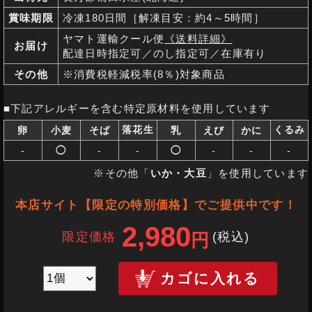
賞味期限
冷凍180日間［解凍目安：約4～5時間］
ヤマト運輸クール便
《送料詳細》
お届け
配達日時指定可／のし指定可／在庫有り
その他
※消費税軽減税率(8％)対象商品
■下記アレルギーを含む特定原材料を使用しています
落花生
くるみ
卵
小麦
そば
乳
えび
かに
-
◯
-
-
◯
-
-
-
※その他「
いか・大豆
」を使用しています
本店サイト【限定の特別価格】でご提供中です！
2,980
限定価格
(税込
)
円
カゴに入れる