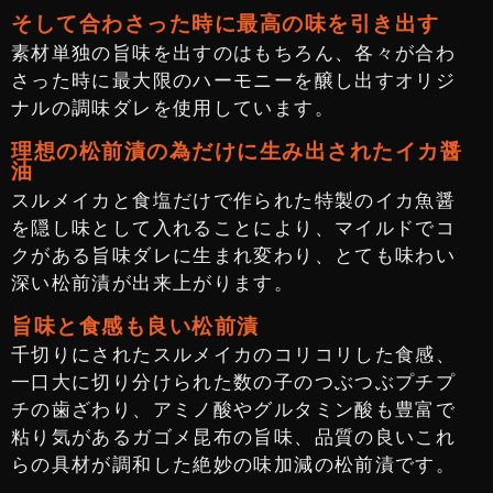
そして合わさった時に最高の味を引き出す
素材単独の旨味を出すのはもちろん、各々が合わ
さった時に最大限のハーモニーを醸し出すオリジ
ナルの調味ダレを使用しています。
理想の松前漬の為だけに生み出されたイカ醤
油
スルメイカと食塩だけで作られた特製のイカ魚醤
を隠し味として入れることにより、マイルドでコ
クがある旨味ダレに生まれ変わり、とても味わい
深い松前漬が出来上がります。
旨味と食感も良い松前漬
千切りにされたスルメイカのコリコリした食感、
一口大に切り分けられた数の子のつぶつぶプチプ
チの歯ざわり、アミノ酸やグルタミン酸も豊富で
粘り気があるガゴメ昆布の旨味、品質の良いこれ
らの具材が調和した絶妙の味加減の松前漬です。