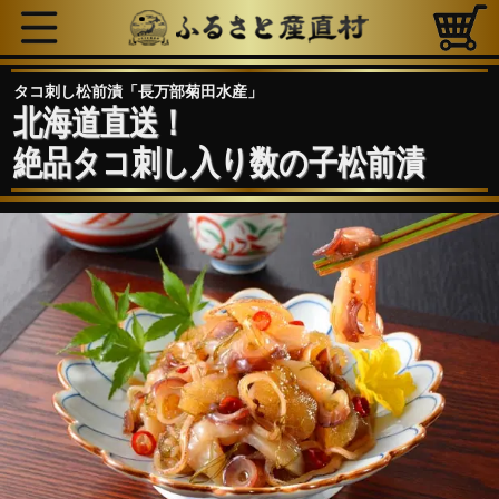
タコ刺し松前漬「長万部菊田水産」
北海道直送！
絶品タコ刺し入り数の子松前漬