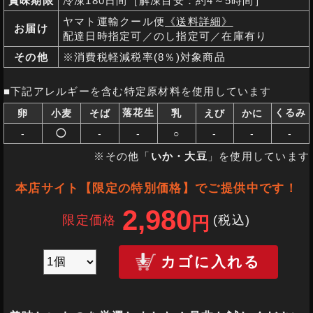
賞味期限
冷凍180日間［解凍目安：約4～5時間］
ヤマト運輸クール便
《送料詳細》
お届け
配達日時指定可／のし指定可／在庫有り
その他
※消費税軽減税率(8％)対象商品
■下記アレルギーを含む特定原材料を使用しています
落花生
くるみ
卵
小麦
そば
乳
えび
かに
-
◯
-
-
○
-
-
-
※その他「
いか・大豆
」を使用しています
本店サイト【限定の特別価格】でご提供中です！
2,980
限定価格
(税込
)
円
カゴに入れる