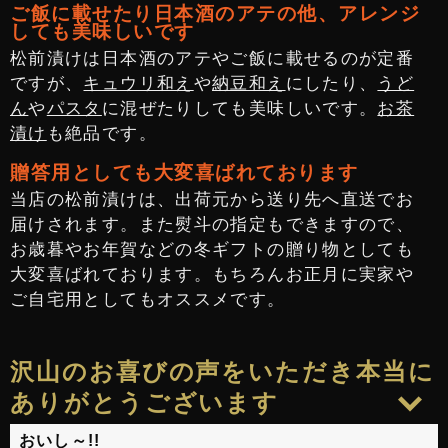
ご飯に載せたり日本酒のアテの他、アレンジ
しても美味しいです
松前漬けは日本酒のアテやご飯に載せるのが定番
ですが、
キュウリ和え
や
納豆和え
にしたり、
うど
ん
や
パスタ
に混ぜたりしても美味しいです。
お茶
漬け
も絶品です。
贈答用としても大変喜ばれております
当店の松前漬けは、出荷元から送り先へ直送でお
届けされます。また熨斗の指定もできますので、
お歳暮やお年賀などの冬ギフトの贈り物としても
大変喜ばれております。もちろんお正月に実家や
ご自宅用としてもオススメです。
沢山のお喜びの声をいただき本当に
ありがとうございます
おいし～!!