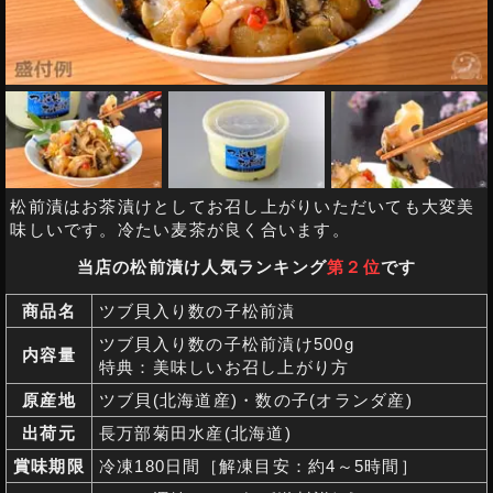
松前漬はお茶漬けとしてお召し上がりいただいても大変美
味しいです。冷たい麦茶が良く合います。
当店の松前漬け人気ランキング
第２位
です
商品名
ツブ貝入り数の子松前漬
ツブ貝入り数の子松前漬け500g
内容量
特典：美味しいお召し上がり方
原産地
ツブ貝(北海道産)・数の子(オランダ産)
出荷元
長万部菊田水産(北海道)
賞味期限
冷凍180日間［解凍目安：約4～5時間］