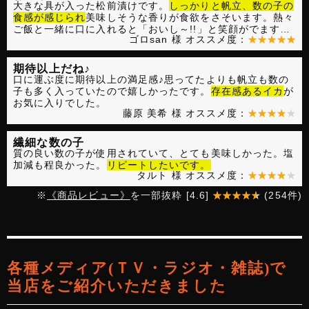
大きな具が入った松前漬けです。
しっかりと帆立、数の子の
食感が感じられ
美味しそうな香りが食欲をさそいます。熱々
ご飯と一緒に口に入れると「おいし～!!」と笑顔がでます。
ゴロsan 様
オススメ度：
うどんや…
期待以上だね♪
口に運ぶ度に期待以上の満足感♪思ってたよりも帆立も数の
子も多く入っていたので嬉しかったです。
存在感あるイカ
が
お気に入りでした。
藤原 美希 様
オススメ度：
繊細な数の子
質の良い数の子が使用されていて、とても美味しかった。塩
加減も程良かった。
リピートしたいです。
タルト
様 オススメ度：
※
《商品レビュー》
を一部抜粋 [
4.6
]
(
254
件)
各種メディア(ＴＶ・ラジオ・雑誌)で
当店をご紹介いただきました