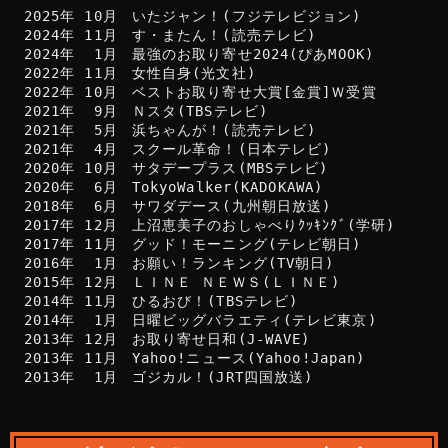
2025年 10月
いたジャン！(フジテレビジョン)
2024年 11月
す・またん！(読売テレビ)
2024年  1月
最強のお取り寄せ2024(ぴあMOOK)
2022年 11月
女性自身(光文社)
2022年 10月
ベストお取り寄せ大賞[金賞]Ｗ受賞
2021年  9月
Ｎスタ(TBSテレビ)
2021年  5月
浜ちゃんが！(読売テレビ)
2021年  4月
スクール革命！(日本テレビ)
2020年 10月
サタデープラス(MBSテレビ)
2020年  6月
TokyoWalker(KADOKAWA)
2018年  6月
サワダデース(九州朝日放送)
2017年 12月
上沼恵美子のおしゃべりｸｯｷﾝｸﾞ(学研)
2017年 11月
グッド！モーニング(テレビ朝日)
2016年  1月
お願い！ランキング(TV朝日)
2015年 12月
ＬＩＮＥ ＮＥＷＳ(ＬＩＮＥ)
2014年 11月
ひるおび！(TBSテレビ)
2014年  1月
日曜ビッグバラエティ(テレビ東京)
2013年 12月
お取り寄せ日和(J-WAVE)
2013年 11月
Yahoo!ニュース(Yahoo!Japan)
2013年  1月
ゴジカル！(JRT四国放送)