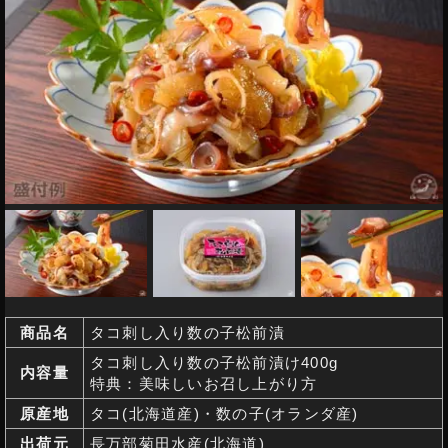
商品名
タコ刺し入り数の子松前漬
タコ刺し入り数の子松前漬け400g
内容量
特典：美味しいお召し上がり方
原産地
タコ(北海道産)・数の子(オランダ産)
出荷元
長万部菊田水産(北海道)