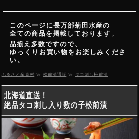
このページに
長万部菊田水産
の
全ての商品を掲載しております。
品揃え多数ですので、
ゆっくりお買い物をお楽しみくださ
い。
ふるさと産直村
 ≫ 
松前漬通販
 ≫ 
タコ刺し松前漬
北海道直送！
絶品タコ刺し入り数の子松前漬