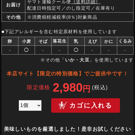
ヤマト運輸クール便
《送料詳細》
お届け
配達日時指定可／のし指定可／在庫有り
その他
※消費税軽減税率(8％)対象商品
■下記アレルギーを含む特定原材料を使用しています
落花生
くるみ
卵
小麦
そば
乳
えび
かに
-
◯
-
-
◯
-
-
-
※その他「
いか・大豆
」を使用しています
本店サイト【限定の特別価格】でご提供中です！
2,980
限定価格
(税込
)
円
カゴに入れる
美味しいものを厳選しました！是非お試しください