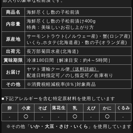
部入りの豪華な松前漬です。
商品名
海鮮尽くし数の子松前漬
海鮮尽くし数の子松前漬け400g
内容量
特典：美味しいお召し上がり方
サーモントラウト(ノルウェー産)・蟹(ロシア産)
原産地
いくら,ホタテ(北海道産)・数の子(オランダ産)
出荷元
長万部菊田水産(北海道)
賞味期限
冷凍180日間［解凍目安：約4～5時間］
ヤマト運輸クール便
《送料詳細》
お届け
配達日時指定可／のし指定可／在庫有り
その他
※消費税軽減税率(8％)対象商品
■下記アレルギーを含む特定原材料を使用しています
落花生
くるみ
卵
小麦
そば
乳
えび
かに
-
◯
-
-
◯
-
◯
-
※その他「
いか・大豆・さけ・いくら
」を使用しています