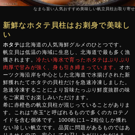
なまら旨い人気おすすめ美味しい帆立貝柱お取り寄せ
新鮮なホタテ貝柱はお刺身で美味し
い
ホタテ
は北海道の人気海鮮グルメのひとつです。
帆立貝は低温の海域に生息し、北海道で最も多く漁
獲されます。
冷たい海水で育ったホタテはぷりぷり
肉厚で甘みが強く、身も引き締まっています。
オホ
ーツク海沿岸を中心とした北海道で水揚げされた新
鮮獲れたてホタテの貝柱だけを急速冷凍しました。
急速冷凍することにより旨味たっぷり鮮度抜群の味
をご家庭でお楽しみいただけます。
希に赤橙色の帆立貝柱が混じっていることがありま
す。これは"赤玉"と呼ばれるもので多くのカロテノ
イドを含む個体です。1000粒に1～2粒位しか獲れ
ない珍しい帆立です。品質に問題があるものではあ