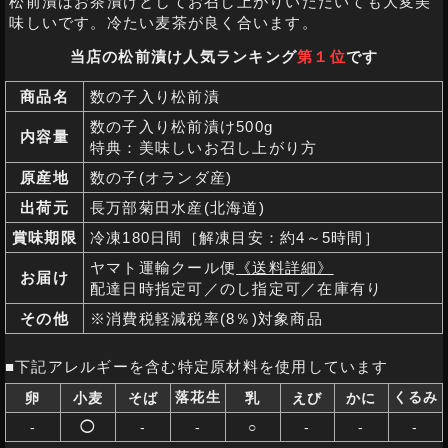
松前漬はお茶漬けとしてお召し上がりいただいても大変美
味しいです。冷たい麦茶が良く合います。
当店の松前漬け人気ランキング
第１位
です
商品名
数の子入り松前漬
数の子入り松前漬け500g
内容量
特典：美味しいお召し上がり方
原産地
数の子(オランダ産)
出荷元
長万部菊田水産(北海道)
賞味期限
冷凍180日間［解凍目安：約4～5時間］
ヤマト運輸クール便
《送料詳細》
お届け
配達日時指定可／のし指定可／在庫有り
その他
※消費税軽減税率(8％)対象商品
■下記アレルギーを含む特定原材料を使用しています
落花生
くるみ
卵
小麦
そば
乳
えび
かに
-
◯
-
-
○
-
-
-