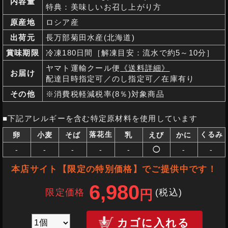
内容量
特典：美味しいお召し上がり方
原産地
ロシア産
出荷元
長万部菊田水産(北海道)
賞味期限
冷凍180日間［解凍目安：流水で約5～10分］
ヤマト運輸クール便
《送料詳細》
お届け
配達日時指定可／のし指定可／在庫有り
その他
※消費税軽減税率(8％)対象商品
■下記アレルギーを含む特定原材料を使用しています
落花生
くるみ
卵
小麦
そば
乳
えび
かに
-
-
-
-
-
◯
-
-
本店サイト【限定の特別価格】でご提供中です！
6,980
限定価格
(税込
)
円
カゴに入れる