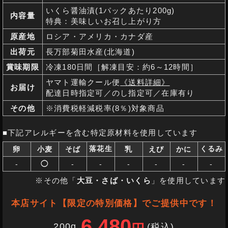
いくら醤油漬(1パックあたり200g)
内容量
特典：美味しいお召し上がり方
原産地
ロシア・アメリカ・カナダ産
出荷元
長万部菊田水産(北海道)
賞味期限
冷凍180日間［解凍目安：約6～12時間］
ヤマト運輸クール便
《送料詳細》
お届け
配達日時指定可／のし指定可／在庫有り
その他
※消費税軽減税率(8％)対象商品
■下記アレルギーを含む特定原材料を使用しています
落花生
くるみ
卵
小麦
そば
乳
えび
かに
-
◯
-
-
-
-
-
-
※その他「
大豆・さば・いくら
」を使用しています
本店サイト【限定の特別価格】でご提供中です！
6,480
200g
(税込
)