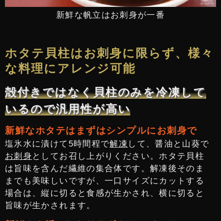
新鮮な帆立はお刺身が一番
ホタテ貝柱はお刺身に限らず、様々
な料理にアレンジ可能
殻付きではなく貝柱のみを冷凍して
いるので汎用性が高い
新鮮なホタテはまずはシンプルにお刺身で
塩氷水に漬けて5時間程で
解凍
して、醤油と山葵で
お刺身
としてお召し上がりください。ホタテ貝柱
は旨味を含んだ繊維の集合体です。解凍後そのま
までも美味しいですが、一口サイズにカットする
場合は、縦に切ると食感が生かされ、横に切ると
旨味が生かされます。