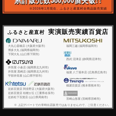
※2026年1月現在、ふるさと産直村全商品販売実績
実演販売実績百貨店
ふるさと産直村
大丸心斎橋店 (大阪府大阪市)
福岡三越 (福岡県福岡市)
博多大丸 (福岡県福岡市)
下関大丸 (山口県下関市)
西武 沼津店 (静岡県沼津市)
井筒屋 小倉店 (福岡県北九州市)
井筒屋 黒崎店 (福岡県北九州市)
福屋 八丁堀本店 (広島県広島市)
宇部井筒屋 (山口県宇部市)
鶴屋百貨店 (熊本県熊本市)
近鉄百貨店 阿倍野店 (大阪府大阪市)
近鉄百貨店 桔梗が丘 (三重県名張市)
近鉄松下百貨店 (山口県周南市)
宮崎山形屋 (宮崎県宮崎市)
※ 上記デパートでの常時出店販売ではありませんので、ご注意ください。