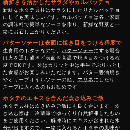
新鮮さを活かしたサラダやカルパッチョ
新鮮なホタテ貝柱はサラダにしたりカルパッチョ
にしても美味しいです。カルパッチョは各ご家庭
の調味料で簡単なソースを作り、新鮮な野菜と一
緒にお召し上がりください。
バターソテーは表面に焼き目をつける程度で
生食用のホタテなので、
バターソテー
にする場合
は火を通し過ぎず表面を高温で焼き目をつける程
度でOKです。外はカリッと中は半生でぷりっとし
た食感がお楽しみいただけます。バター醤油焼き
やオリーブオイルソテーの他、
マリネ
にしたり、
スープ
に入れるのもお勧めです。
ホタテのエキスを含んだ炊き込みご飯
ホタテ貝柱は炊き込みご飯にも良く合います。炊
き込む際は、冷蔵庫でゆっくり自然解凍したもの
をご使用ください。解凍時にエキスが含まれた水
分が出ますので、一緒に入れるとホタテの風味が