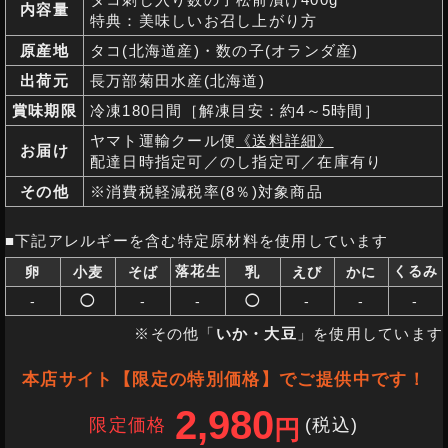
内容量
特典：美味しいお召し上がり方
原産地
タコ(北海道産)・数の子(オランダ産)
出荷元
長万部菊田水産(北海道)
賞味期限
冷凍180日間［解凍目安：約4～5時間］
ヤマト運輸クール便
《送料詳細》
お届け
配達日時指定可／のし指定可／在庫有り
その他
※消費税軽減税率(8％)対象商品
■下記アレルギーを含む特定原材料を使用しています
落花生
くるみ
卵
小麦
そば
乳
えび
かに
-
◯
-
-
◯
-
-
-
※その他「
いか・大豆
」を使用しています
本店サイト【限定の特別価格】でご提供中です！
2,980
限定価格
(税込
)
円