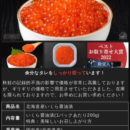
余分なタレを
しっかり切って
います！
秋鮭の記録的不漁の影響で価格が非常に高騰しております
が、ギリギリの価格でご用意させていただきました。在庫
も限られておりますので、お早めにお買い求めください！
商品名
北海道産いくら醤油漬
いくら醤油漬(1パックあたり200g)
内容量
特典：美味しいお召し上がり方
原産地
国内産(北海道産)