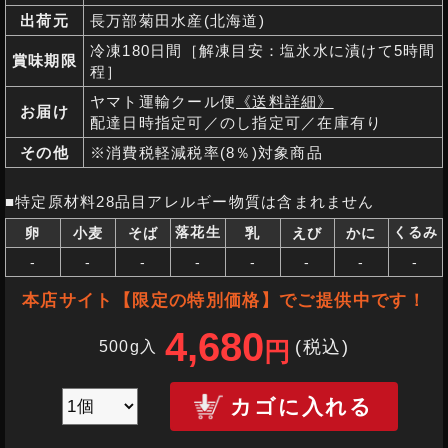
出荷元
長万部菊田水産(北海道)
冷凍180日間［解凍目安：塩氷水に漬けて5時間
賞味期限
程］
ヤマト運輸クール便
《送料詳細》
お届け
配達日時指定可／のし指定可／在庫有り
その他
※消費税軽減税率(8％)対象商品
■特定原材料28品目アレルギー物質は含まれません
落花生
くるみ
卵
小麦
そば
乳
えび
かに
-
-
-
-
-
-
-
-
本店サイト【限定の特別価格】でご提供中です！
4,680
(税込
)
500g入
円
カゴに入れる