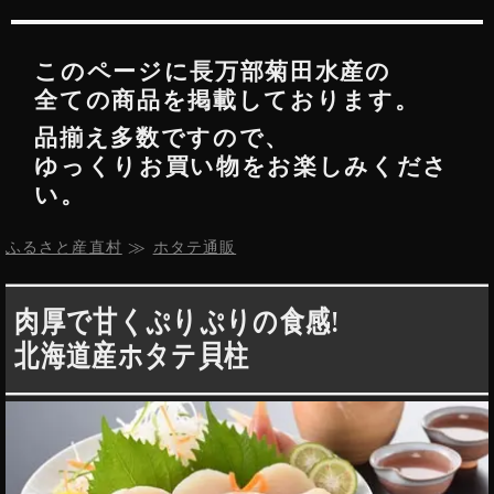
このページに
長万部菊田水産
の
全ての商品を掲載しております。
品揃え多数ですので、
ゆっくりお買い物をお楽しみくださ
い。
ふるさと産直村
 ≫ 
ホタテ通販
肉厚で甘くぷりぷりの食感!
北海道産ホタテ貝柱