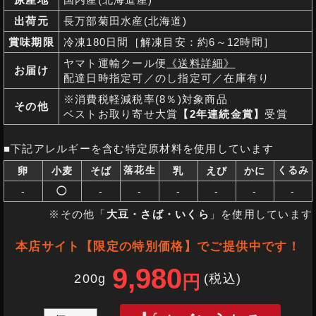
出荷元
長万部菊田水産(北海道)
賞味期限
冷凍180日間［解凍目安：約6～12時間］
ヤマト運輸クール便
《送料詳細》
お届け
配達日時指定可／のし指定可／在庫有り
※消費税軽減税率(8％)対象商品
その他
ベストお取り寄せ大賞
【2年連続金賞】
受賞
■下記アレルギーを含む特定原材料を使用しています
落花生
くるみ
卵
小麦
そば
乳
えび
かに
-
◯
-
-
-
-
-
-
※その他「
大豆・さば・いくら
」を使用しています
本店サイト【限定の特別価格】でご提供中です！
9,980
200g
(税込
)
円