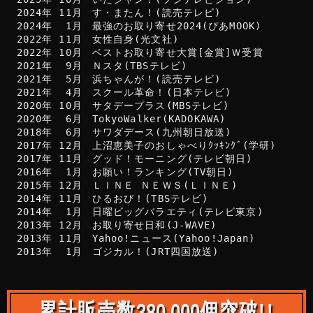
2024年 11月
す・またん！(読売テレビ)
2024年  1月
最強のお取り寄せ2024(ぴあMOOK)
2022年 11月
女性自身(光文社)
2022年 10月
ベストお取り寄せ大賞[金賞]Ｗ受賞
2021年  9月
Ｎスタ(TBSテレビ)
2021年  5月
浜ちゃんが！(読売テレビ)
2021年  4月
スクール革命！(日本テレビ)
2020年 10月
サタデープラス(MBSテレビ)
2020年  6月
TokyoWalker(KADOKAWA)
2018年  6月
サワダデース(九州朝日放送)
2017年 12月
上沼恵美子のおしゃべりｸｯｷﾝｸﾞ(学研)
2017年 11月
グッド！モーニング(テレビ朝日)
2016年  1月
お願い！ランキング(TV朝日)
2015年 12月
ＬＩＮＥ ＮＥＷＳ(ＬＩＮＥ)
2014年 11月
ひるおび！(TBSテレビ)
2014年  1月
日曜ビッグバラエティ(テレビ東京)
2013年 12月
お取り寄せ日和(J-WAVE)
2013年 11月
Yahoo!ニュース(Yahoo!Japan)
2013年  1月
ゴジカル！(JRT四国放送)
累計販売数
380,000
個突破!!