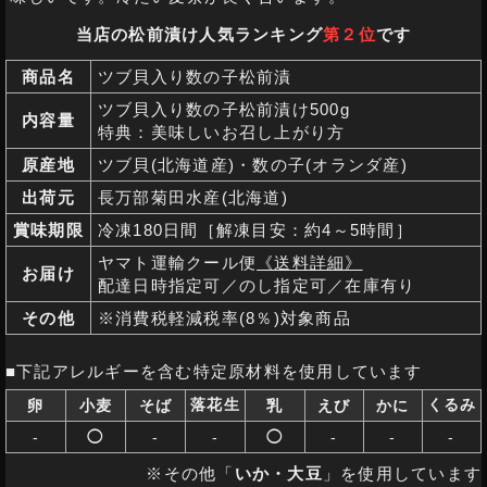
当店の松前漬け人気ランキング
第２位
です
商品名
ツブ貝入り数の子松前漬
ツブ貝入り数の子松前漬け500g
内容量
特典：美味しいお召し上がり方
原産地
ツブ貝(北海道産)・数の子(オランダ産)
出荷元
長万部菊田水産(北海道)
賞味期限
冷凍180日間［解凍目安：約4～5時間］
ヤマト運輸クール便
《送料詳細》
お届け
配達日時指定可／のし指定可／在庫有り
その他
※消費税軽減税率(8％)対象商品
■下記アレルギーを含む特定原材料を使用しています
落花生
くるみ
卵
小麦
そば
乳
えび
かに
-
◯
-
-
◯
-
-
-
※その他「
いか・大豆
」を使用しています