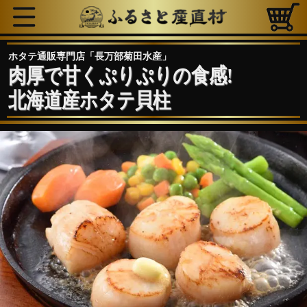
ホタテ通販専門店「長万部菊田水産」
肉厚で甘くぷりぷりの食感!
北海道産ホタテ貝柱