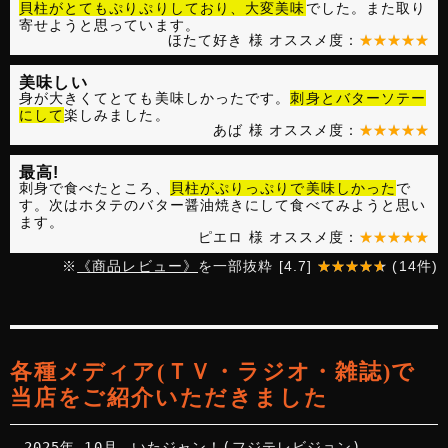
貝柱がとてもぷりぷりしており、大変美味
でした。また取り
寄せようと思っています。
ほたて好き 様
オススメ度：
美味しい
身が大きくてとても美味しかったです。
刺身とバターソテー
にして
楽しみました。
あば 様
オススメ度：
最高!
刺身で食べたところ、
貝柱がぷりっぷりで美味しかった
で
す。次はホタテのバター醤油焼きにして食べてみようと思い
ます。
ピエロ
様 オススメ度：
※
《商品レビュー》
を一部抜粋 [
4.7
]
(
14
件)
各種メディア(ＴＶ・ラジオ・雑誌)で
当店をご紹介いただきました
2025年 10月
いたジャン！(フジテレビジョン)